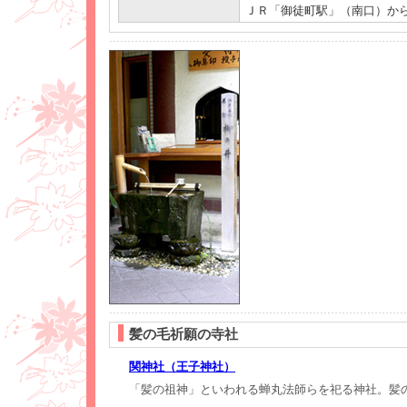
ＪＲ「御徒町駅」（南口）から
髪の毛祈願の寺社
関神社（王子神社）
「髪の祖神」といわれる蝉丸法師らを祀る神社。髪