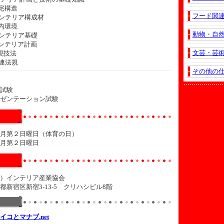
住宅構造
フード関
インテリア構成材
室内環境
動物・自
インテリア基礎
インテリア計画
文芸・芸
表現技法
関連法規
その他の
試験
ゼンテーション試験
月第２日曜日（体育の日）
月第２日曜日
）インテリア産業協会
都新宿区新宿3-13-5 クリハシビル8階
イコとマナブ.net