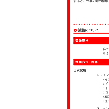
すると、仕事の際の信頼
誰で
※２
１次試験
１．
イン
a.
b.
c.
d.
e.
f.
２．
イン