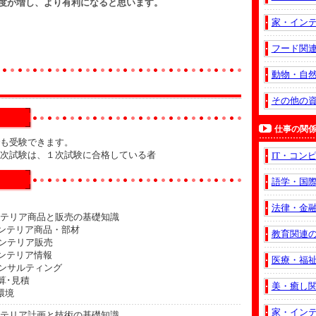
度が増し、より有利になると思います。
家・イン
フード関
動物・自
その他の
仕事の関
も受験できます。
次試験は、１次試験に合格している者
IT・コン
語学・国
法律・金
テリア商品と販売の基礎知識
インテリア商品・部材
教育関連
インテリア販売
インテリア情報
医療・福
コンサルティング
積算･見積
美・癒し
住環境
家・イン
テリア計画と技術の基礎知識