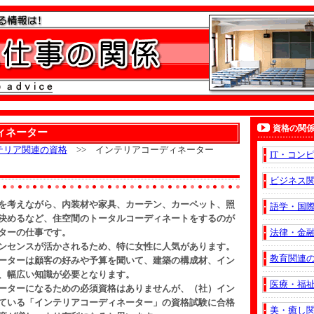
資格の関
ィネーター
テリア関連の資格
>> インテリアコーディネーター
IT・コン
ビジネス
を考えながら、内装材や家具、カーテン、カーペット、照
語学・国
決めるなど、住空間のトータルコーディネートをするのが
ターの仕事です。
法律・金
ンセンスが活かされるため、特に女性に人気があります。
教育関連
ーターは顧客の好みや予算を聞いて、建築の構成材、イン
、幅広い知識が必要となります。
医療・福
ーターになるための必須資格はありませんが、（社）イン
ている「インテリアコーディネーター」の資格試験に合格
美・癒し