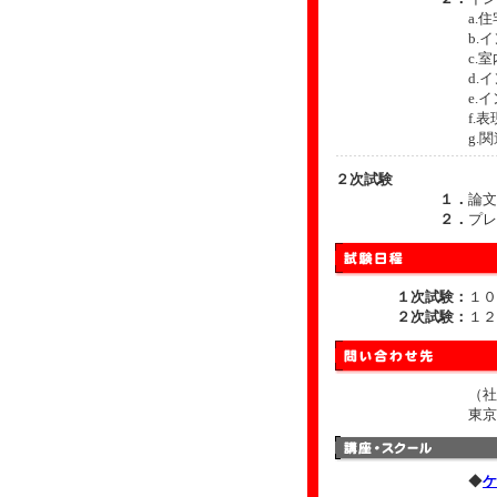
a.
b.
c.
d.
e.
f.
g.
２次試験
１．
論文
２．
プレ
１次試験：
１０
２次試験：
１２
（社
東京
◆
ケ