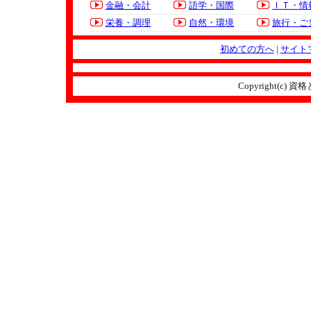
金融・会計
語学・国際
ＩＴ・情
栄養・調理
自然・環境
旅行・ご
初めての方へ
|
サイト
Copyright(c) 資格