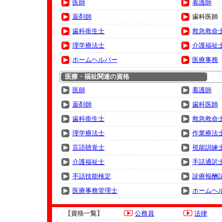
医師
看護師
薬剤師
歯科医師
歯科衛生士
救急救命
理学療法士
介護福祉
ホームヘルパー
医療事務
医療・福祉関連の資格
医師
看護師
薬剤師
歯科医師
歯科衛生士
救急救命
理学療法士
作業療法
言語聴覚士
視能訓練
介護福祉士
手話通訳
手話技能検定
診療報酬
医療事務管理士
ホームヘ
【資格一覧】
公務員
法律