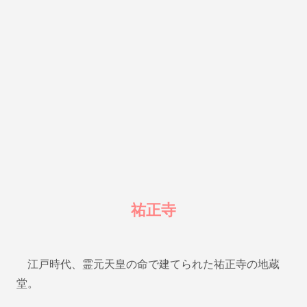
祐正寺
江戸時代、霊元天皇の命で建てられた祐正寺の地蔵
堂。